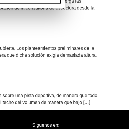
 apoya sobre el terreno que alberga las
pación de la consultoría de estructura desde la
ubierta, Los planteamientos preliminares de la
era que dicha solución exigía demasiada altura,
ón sobre una pista deportiva, de manera que todo
el techo del volumen de manera que bajo […]
Síguenos en: