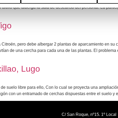
planta de consultas, de 24×24 m con un pequeño basamento que
altillo que alberga la sala de descanso del personal. La partici
igo
a Citroën, pero debe albergar 2 plantas de aparcamiento en su c
rtían de una cercha para cada una de las plantas. El problema 
illao, Lugo
 de suelo libre para ello, Con lo cual se proyecta una ampliaci
migón con un entramado de cerchas dispuestas entre el suelo y 
C/ San Roque, nº15. 1º Local