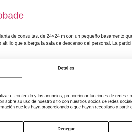
tobade
planta de consultas, de 24×24 m con un pequeño basamento que
altillo que alberga la sala de descanso del personal. La partici
Detalles
ue se van amoldando a la preexistencia del basamento de piedr
. Para conseguir una estructura de uniones sencillas, debemos
izar el contenido y los anuncios, proporcionar funciones de redes soci
ichos […]
 sobre su uso de nuestro sitio con nuestros socios de redes sociales
rmación que les haya proporcionado o que hayan recopilado a partir d
Denegar