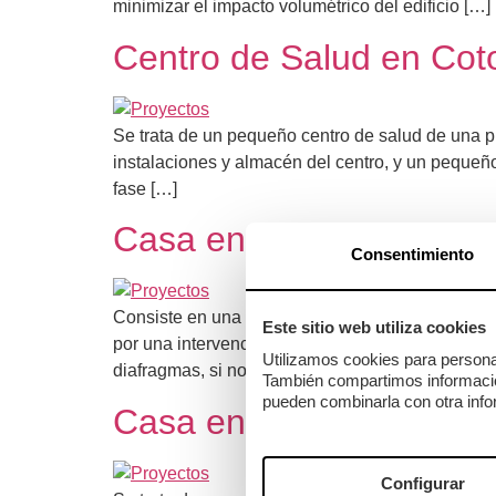
minimizar el impacto volumétrico del edificio […]
Centro de Salud en Co
Se trata de un pequeño centro de salud de una 
instalaciones y almacén del centro, y un pequeño 
fase […]
Casa en O Courel
Consentimiento
Consiste en una serie de diafragmas paralelos q
Este sitio web utiliza cookies
por una intervención estructural poco cuidadosa
Utilizamos cookies para personal
diafragmas, si no, estaríamos obligados a que d
También compartimos información
pueden combinarla con otra info
Casa en Laxe
Configurar